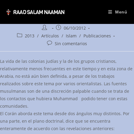
Los contactos de
Muhammad con judíos y
cristianos (1ª parte)
Saltar
Menú
al
contenido
Autor
Publicación
06/10/2012
de
de
Categoría
2013
/
Artículos
/
Islam
/
Publicaciones
la
la
de
Comentarios
Sin comentarios
entrada:
entrada:
la
de
entrada:
la
La vida de las colonias judías y la de los grupos cristianos,
entrada:
relativamente menos frecuentes en este tiempo y en esta zona de
Arabia, no está aún bien definida, a pesar de los trabajos
realizados sobre este tema por varios orientalistas. Las fuentes
musulmanas son de una discreción palpable cuando se trata de
los contactos que hubiera Muhammad podido tener con estas
comunidades.
El Corán aborda este tema desde dos ángulos muy distintos. Por
una parte, en el plano doctrinal, dice que se encuentra
enteramente de acuerdo con las revelaciones anteriores: