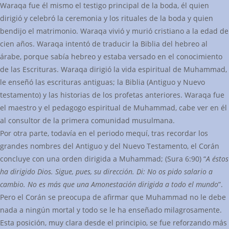
Waraqa fue él mismo el testigo principal de la boda, él quien
dirigió y celebró la ceremonia y los rituales de la boda y quien
bendijo el matrimonio. Waraqa vivió y murió cristiano a la edad de
cien años. Waraqa intentó de traducir la Biblia del hebreo al
árabe, porque sabía hebreo y estaba versado en el conocimiento
de las Escrituras. Waraqa dirigió la vida espiritual de Muhammad,
le enseñó las escrituras antiguas; la Biblia (Antiguo y Nuevo
testamento) y las historias de los profetas anteriores. Waraqa fue
el maestro y el pedagogo espiritual de Muhammad, cabe ver en él
al consultor de la primera comunidad musulmana.
Por otra parte, todavía en el periodo mequí, tras recordar los
grandes nombres del Antiguo y del Nuevo Testamento, el Corán
concluye con una orden dirigida a Muhammad; (Sura 6:90) “
A éstos
ha dirigido Dios. Sigue, pues, su dirección. Di: No os pido salario a
cambio. No es más que una Amonestación dirigida a todo el mundo
”.
Pero el Corán se preocupa de afirmar que Muhammad no le debe
nada a ningún mortal y todo se le ha enseñado milagrosamente.
Esta posición, muy clara desde el principio, se fue reforzando más