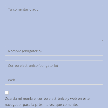
Comentario
Introduce
tu
nombre
Introduce
o
tu
nombre
dirección
Introduce
de
de
la
usuario
correo
URL
para
electrónico
de
comentar
Guarda mi nombre, correo electrónico y web en este
para
tu
navegador para la próxima vez que comente.
comentar
web