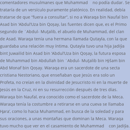
comentadores musulmanes que Muhammad no podía dudar. Se
trataría de un versículo puramente platónico. En realidad, debía
tratarse de que “fuera a consultar”, si no a Waraqa bin Naufal bin
Asad bin ‘Abdul’Uza bin Qoṣay, las fuentes dicen que, es el Primo
segundo de `Abdul- Muţalib, el abuelo de Muhammad, del clan
de Asad. Waraqa tenía una hermana llamada Qutayla, con la que
guardaba una relación muy íntima. Qutayla tuvo una hija Jadiŷa
bint Juwailid bin Asad bin ‘Abdul’Uza bin Qoṣay, la futura esposa
de Muhammad bin Abdullah bin `Abdul- Muţalib bin Ңišam bin
Abd Monaf bin Qoṣay. Waraqa era un sacerdote de una secta
cristiana Nestoriano, que enseñaban que Jesús era solo un
Profeta, no creían en la divinidad de Jesucristo ni en la muerte de
Jesús en la Cruz, ni en su resurrección después de tres días.
Waraqa bin Naufal, era conocido como el sacerdote de la Meca.
Waraqa tenía la costumbre a retirarse en una cueva se llamaba
Ңara’, como lo hacia Muhammad, en busca de la soledad y para
sus oraciones, a unas montañas que dominan la Meca. Waraqa
tuvo mucho que ver en el casamiento de Muhammad con Jadiŷa.