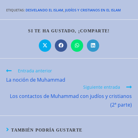
ETIQUETAS:
DESVELANDO EL ISLAM
,
JUDÍOS Y CRISTIANOS EN EL ISLAM
COMPARTIR
SI TE HA GUSTADO, ¡COMPARTE!
ESTE
CONTENID
Se
Se
Se
Se
abre
abre
abre
abre
en
en
en
en
una
una
una
una
nueva
nueva
nueva
nueva
ventana
ventana
ventana
ventana
Leer
Entrada anterior
más
La noción de Muhammad
artículos
Siguiente entrada
Los contactos de Muhammad con judíos y cristianos
(2ª parte)
TAMBIÉN PODRÍA GUSTARTE