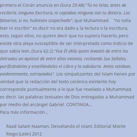
primero el Corán anuncia en (Sura 29:48) “
Tú no leías, antes de
recibirla, ninguna Escritura, ni copiabas ninguna con tu diestra. Los
falsarios, si no, hubiesen sospechado”
, que Muhammad “no solía
leer ni escribir” es decir no era dado a la lectura o la escritura,
esto, según ellos, no quiere decir que no supiera hacerlo, pero
existe otra aleya susceptible de ser interpretada como indicio de
que sabía leer, (Sura 62:2)
“Fue Él (Alá) quien levantó de entre los
iletrados un Apóstol de entre ellos mismos, recitando Sus Señales,
purificándoles y enseñándoles el Libro y la sabiduría. Antes estaban,
evidentemente, extraviados”.
Los simpatizantes del Islam tienen por
verdad que la redacción del texto coránico existente hoy
corresponde puntualmente a lo que fue revelado a Muhammad,
es decir, las palabras textuales de Dios entregadas a Muhammad
por medio del arcángel Gabriel. CONTINÚA…
Para más información…
Raad Salam Naaman, Desvelando el Islam, Editorial Monte
Riego (León) 2012