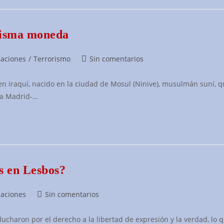
 misma moneda
Comentarios
caciones
/
Terrorismo
Sin comentarios
de
la
n iraquí, nacido en la ciudad de Mosul (Ninive), musulmán suní, q
entrada:
 a Madrid-…
os en Lesbos?
Comentarios
caciones
Sin comentarios
de
la
lucharon por el derecho a la libertad de expresión y la verdad, lo 