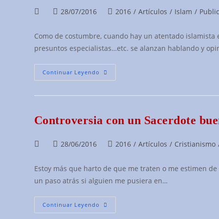
Experiencia
Personal
Autor
Publicación
Categoría
28/07/2016
2016
/
Artículos
/
Islam
/
Publi
de
de
de
la
la
la
Como de costumbre, cuando hay un atentado islamista en
entrada:
entrada:
entrada:
presuntos especialistas…etc. se alanzan hablando y op
¿Por
Continuar Leyendo
Qué
Al-
Yihad
Y
Cuál
Es
Controversia con un Sacerdote bu
El
Perfil
Y
El
Autor
Publicación
Categoría
28/06/2016
2016
/
Artículos
/
Cristianismo
Carácter
de
de
de
De
Un
la
la
la
Yihadista?
Estoy más que harto de que me traten o me estimen de r
entrada:
entrada:
entrada:
un paso atrás si alguien me pusiera en…
Controversia
Continuar Leyendo
Con
Un