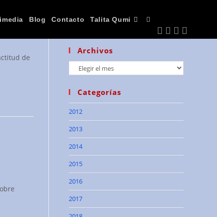
imedia
Blog
Contacto
Talita Qumi
Alternar
Archivos
actitud de
búsqueda
Archivos
Categorías
de
2012
2013
la
2014
2015
web
2016
sobre
2017
2018