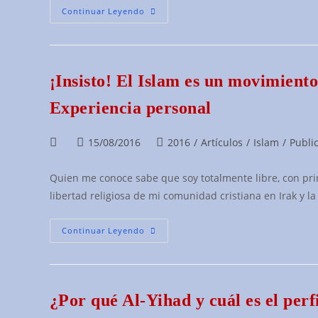
¿Se
Continuar Leyendo
Puede
Convivir
Con
El
Islam?
¡Insisto! El Islam es un movimient
Experiencia personal
Autor
Publicación
Categoría
15/08/2016
2016
/
Artículos
/
Islam
/
Publi
de
de
de
la
la
la
Quien me conoce sabe que soy totalmente libre, con princ
entrada:
entrada:
entrada:
libertad religiosa de mi comunidad cristiana en Irak y l
¡Insisto!
Continuar Leyendo
El
Islam
Es
Un
Movimiento
Sociopolítico
¿Por qué Al-Yihad y cuál es el perfi
Dictatorial
VIOLENTO;