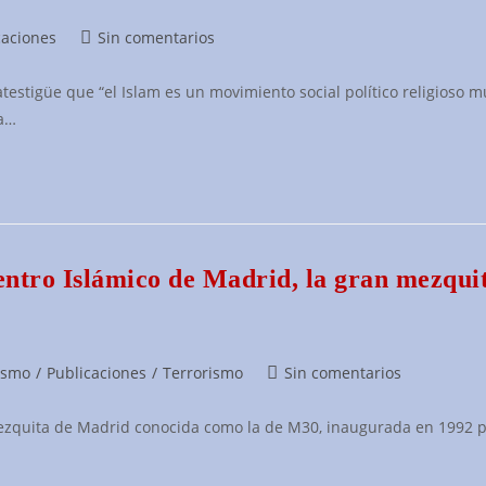
Comentarios
caciones
Sin comentarios
de
la
 atestigüe que “el Islam es un movimiento social político religioso m
entrada:
la…
centro Islámico de Madrid, la gran mezqui
Comentarios
ismo
/
Publicaciones
/
Terrorismo
Sin comentarios
de
la
mezquita de Madrid conocida como la de M30, inaugurada en 1992 p
entrada: