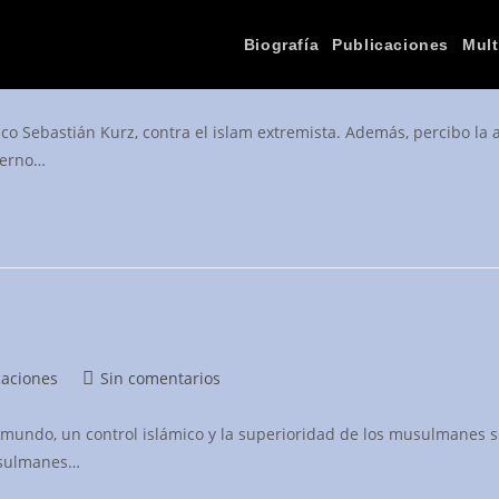
olítico
Biografía
Publicaciones
Mult
Comentarios
caciones
Sin comentarios
de
la
ríaco Sebastián Kurz, contra el islam extremista. Además, percibo la 
entrada:
ierno…
Comentarios
caciones
Sin comentarios
de
la
el mundo, un control islámico y la superioridad de los musulmanes 
entrada:
musulmanes…