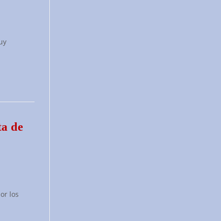
uy
ta de
or los