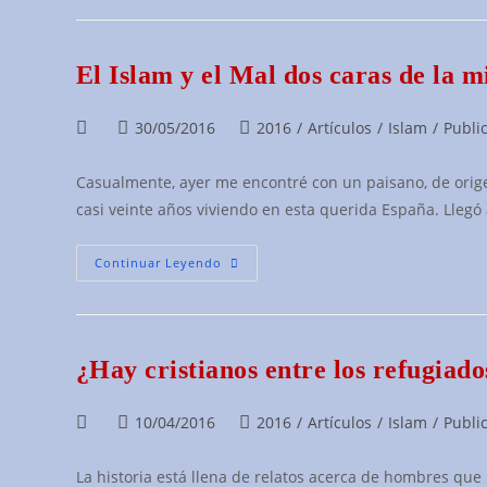
Sacerdote
Buenista…
El Islam y el Mal dos caras de la
Autor
Publicación
Categoría
30/05/2016
2016
/
Artículos
/
Islam
/
Publi
de
de
de
la
la
la
Casualmente, ayer me encontré con un paisano, de orige
entrada:
entrada:
entrada:
casi veinte años viviendo en esta querida España. Llegó
El
Continuar Leyendo
Islam
Y
El
Mal
Dos
Caras
¿Hay cristianos entre los refugiad
De
La
Misma
Moneda
Autor
Publicación
Categoría
10/04/2016
2016
/
Artículos
/
Islam
/
Publi
de
de
de
la
la
la
La historia está llena de relatos acerca de hombres que 