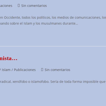
Comentarios
caciones
Sin comentarios
de
la
 Occidente, todos los políticos, los medios de comunicaciones, lo
entrada:
inando sobre el Islam y los musulmanes durante…
enista…
Comentarios
/
Islam
/
Publicaciones
Sin comentarios
de
la
adical, xenófobo o islamofobo. Sería de toda forma imposible que 
entrada: