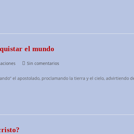
entrada:
nquistar el mundo
Comentarios
caciones
Sin comentarios
de
la
ndo” el apostolado, proclamando la tierra y el cielo, advirtiendo de
entrada:
cristo?