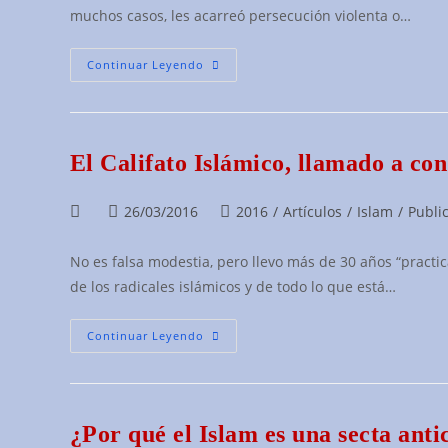
entrada:
entrada:
entrada:
muchos casos, les acarreó persecución violenta o…
¿Hay
Continuar Leyendo
Cristianos
Entre
Los
Refugiados
En
Lesbos?
El Califato Islámico, llamado a co
Autor
Publicación
Categoría
26/03/2016
2016
/
Artículos
/
Islam
/
Publi
de
de
de
la
la
la
No es falsa modestia, pero llevo más de 30 años “practica
entrada:
entrada:
entrada:
de los radicales islámicos y de todo lo que está…
El
Continuar Leyendo
Califato
Islámico,
Llamado
A
Conquistar
El
¿Por qué el Islam es una secta anti
Mundo