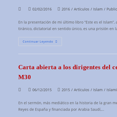
Autor
Publicación
Categoría
02/02/2016
2016
/
Artículos
/
Islam
/
Publi
de
de
de
la
la
la
En la presentación de mi último libro “Este es el Islam”,
entrada:
entrada:
entrada:
tiránico, dictatorial en sentido único, es una prisión en 
¿Por
Continuar Leyendo
Qué
El
Islam
Es
Una
Secta
Carta abierta a los dirigentes del 
Anticristo?
M30
Autor
Publicación
Categoría
06/12/2015
2015
/
Artículos
/
Islam
/
Islam
de
de
de
la
la
la
En el sermón, más mediático en la historia de la gran 
entrada:
entrada:
entrada:
Reyes de España y financiada por Arabia Saudí,…