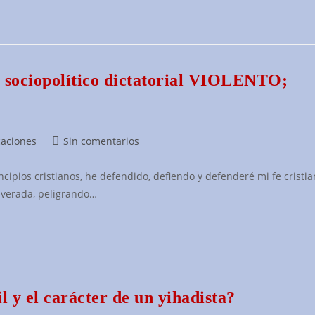
o sociopolítico dictatorial VIOLENTO;
Comentarios
caciones
Sin comentarios
de
la
ipios cristianos, he defendido, defiendo y defenderé mi fe cristian
entrada:
a verada, peligrando…
l y el carácter de un yihadista?