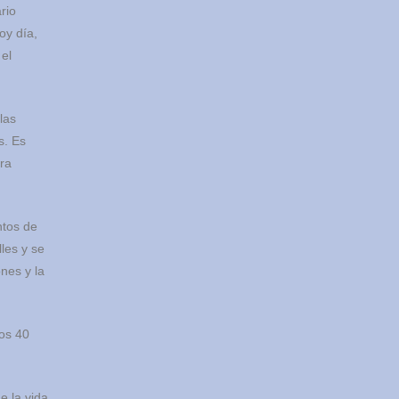
rio
oy día,
 el
las
s. Es
era
ntos de
les y se
nes y la
nos 40
de la vida