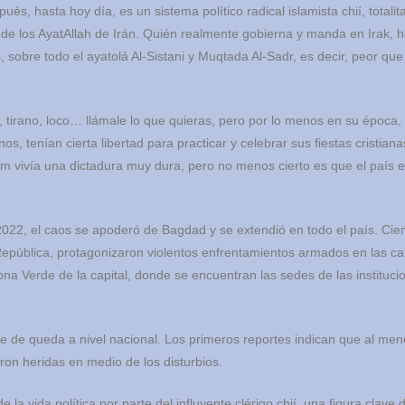
ués, hasta hoy día, es un sistema político radical islamista chií, totalita
 de los AyatAllah de Irán. Quién realmente gobierna y manda en Irak, h
s, sobre todo el ayatolá Al-Sistani y Muqtada Al-Sadr, es decir, peor que
 tirano, loco… llámale lo que quieras, pero por lo menos en su época, 
anos, tenían cierta libertad para practicar y celebrar sus fiestas cristiana
am vivía una dictadura muy dura, pero no menos cierto es que el país 
2022, el caos se apoderó de Bagdad y se extendió en todo el país. Cie
República, protagonizaron violentos enfrentamientos armados en las cal
na Verde de la capital, donde se encuentran las sedes de las institucio
ue de queda a nivel nacional. Los primeros reportes indican que al me
ron heridas en medio de los disturbios.
e la vida política por parte del influyente clérigo chií, una figura clave 