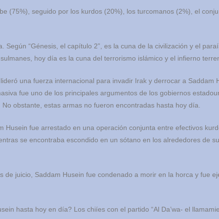
abe (75%), seguido por los kurdos (20%), los turcomanos (2%), el conj
 Según “Génesis, el capítulo 2”, es la cuna de la civilización y el para
usulmanes, hoy día es la cuna del terrorismo islámico y el infierno terre
ideró una fuerza internacional para invadir Irak y derrocar a Saddam 
asiva fue uno de los principales argumentos de los gobiernos estado
rak. No obstante, estas armas no fueron encontradas hasta hoy día.
 Husein fue arrestado en una operación conjunta entre efectivos kurd
mientras se encontraba escondido en un sótano en los alrededores de s
s de juicio, Saddam Husein fue condenado a morir en la horca y fue e
 hasta hoy en día? Los chiíes con el partido “Al Da’wa- el llamamie