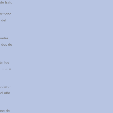
de Irak.
r tiene
 del
 padre
n dos de
én fue
total a
ebelaron
del año
ense de