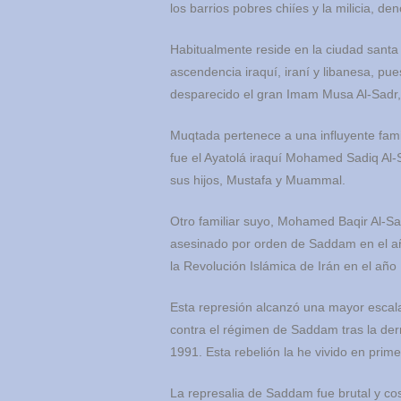
los barrios pobres chiíes y la milicia, d
Habitualmente reside en la ciudad sant
ascendencia iraquí, iraní y libanesa, pu
desparecido el gran Imam Musa Al-Sadr, 
Muqtada pertenece a una influyente famili
fue el Ayatolá iraquí Mohamed Sadiq Al
sus hijos, Mustafa y Muammal.
Otro familiar suyo, Mohamed Baqir Al-Sad
asesinado por orden de Saddam en el añ
la Revolución Islámica de Irán en el año
Esta represión alcanzó una mayor escala 
contra el régimen de Saddam tras la derro
1991. Esta rebelión la he vivido en pri
La represalia de Saddam fue brutal y cos