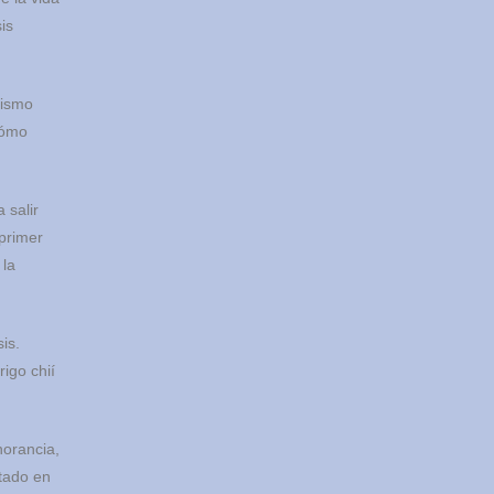
is
mismo
cómo
 salir
 primer
 la
is.
norancia,
ntado en