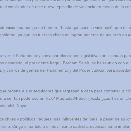
o el catalizador de este nuevo episodio de violencia en medio de la cris
adr inició una huelga de hambre “hasta que cese la violencia”, que él 
i gobierno, ya que las fuerzas chiíes no logran ponerse de acuerdo en 
isolver el Parlamento y convocar elecciones legislativas anticipadas para
aos desatado, el presidente iraquí, Barham Saleh, se ha reunido con el
, y con los dirigentes del Parlamento y del Poder Judicial para abordar
ue ordene a sus seguidores que regresen a casa para contener la cris
oderoso en Irak? Muqtada Al-Sadr (الصدر مقتدى) es un clérigo chií
nta chií, Nayaf.
s chiíes y políticos iraquíes más influyentes del país, a pesar de su ig
erno. Dirige el partido o el movimiento sadrista, especialmente impla