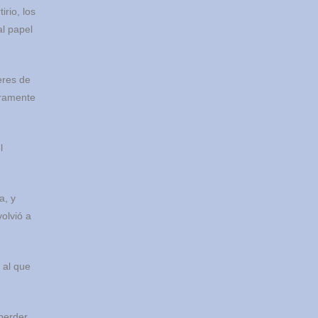
irio, los
l papel
eres de
uramente
l
a, y
olvió a
 al que
 perder