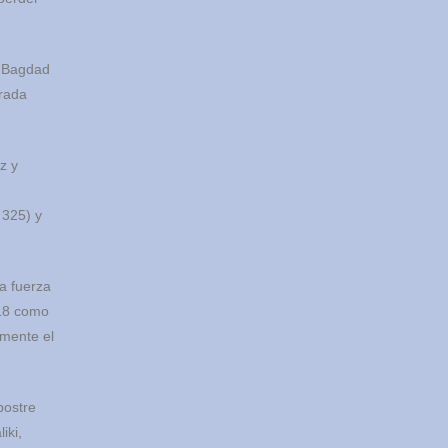
e Bagdad
erada
z y
 325) y
ra fuerza
018 como
lmente el
postre
iki,