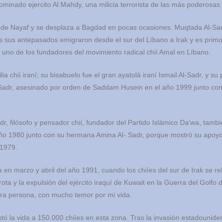
enominado ejercito Al Mahdy, una milicia terrorista de las más poderosas 
a de Nayaf y se desplaza a Bagdad en pocas ocasiones. Muqtada Al-Sad
es sus antepasados emigraron desde el sur del Líbano a Irak y es primo
uno de los fundadores del movimiento radical chií Amal en Líbano.
a chií iraní; su bisabuelo fue el gran ayatolá iraní Ismail Al-Sadr, y su
-Sadr, asesinado por orden de Saddam Husein en el año 1999 junto co
r, filósofo y pensador chií, fundador del Partido Islámico Da’wa, tambi
o 1980 junto con su hermana Amina Al- Sadr, porque mostró su apoyo 
 1979.
en marzo y abril del año 1991, cuando los chiíes del sur de Irak se r
ta y la expulsión del ejército iraquí de Kuwait en la Guerra del Golfo 
mera persona, con mucho temor por mi vida.
tó la vida a 150.000 chiíes en esta zona. Tras la invasión estadounid