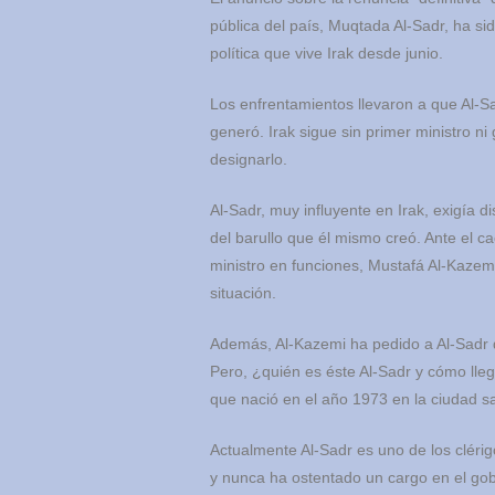
pública del país, Muqtada Al-Sadr, ha sid
política que vive Irak desde junio.
Los enfrentamientos llevaron a que Al-S
generó. Irak sigue sin primer ministro n
designarlo.
Al-Sadr, muy influyente en Irak, exigía d
del barullo que él mismo creó. Ante el c
ministro en funciones, Mustafá Al-Kazemi
situación.
Además, Al-Kazemi ha pedido a Al-Sadr q
Pero, ¿quién es éste Al-Sadr y cómo llegó a ser tan p
que nació en el año 1973 en la ciudad sa
Actualmente Al-Sadr es uno de los clérigo
y nunca ha ostentado un cargo en el gobi