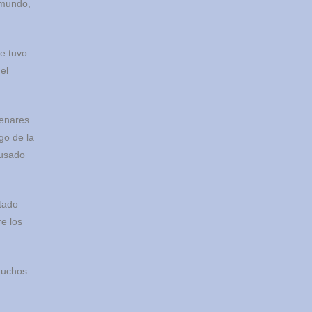
 mundo,
ue tuvo
el
tenares
go de la
cusado
stado
re los
muchos