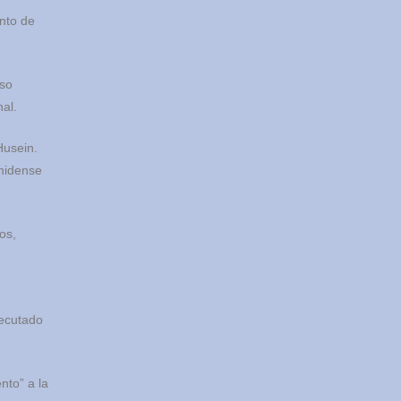
unto de
íso
nal.
Husein.
unidense
os,
u
jecutado
nto” a la