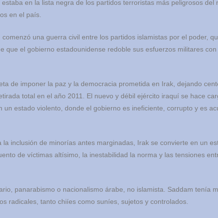
 estaba en la lista negra de los partidos terroristas más peligrosos del
os en el país.
omenzó una guerra civil entre los partidos islamistas por el poder, q
 que el gobierno estadounidense redoble sus esfuerzos militares con 
ta de imponer la paz y la democracia prometida en Irak, dejando cen
tirada total en el año 2011. El nuevo y débil ejército iraquí se hace car
en un estado violento, donde el gobierno es ineficiente, corrupto y es a
 la inclusión de minorías antes marginadas, Irak se convierte en un e
uento de víctimas altísimo, la inestabilidad la norma y las tensiones ent
tario, panarabismo o nacionalismo árabe, no islamista. Saddam tenía 
sos radicales, tanto chiíes como suníes, sujetos y controlados.