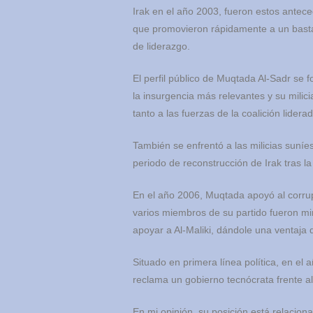
Irak en el año 2003, fueron estos anteced
que promovieron rápidamente a un basta
de liderazgo.
El perfil público de Muqtada Al-Sadr se f
la insurgencia más relevantes y su mili
tanto a las fuerzas de la coalición lider
También se enfrentó a las milicias suníes
periodo de reconstrucción de Irak tras la
En el año 2006, Muqtada apoyó al corrupto
varios miembros de su partido fueron min
apoyar a Al-Maliki, dándole una ventaja d
Situado en primera línea política, en el 
reclama un gobierno tecnócrata frente al
En mi opinión, su posición está relacion