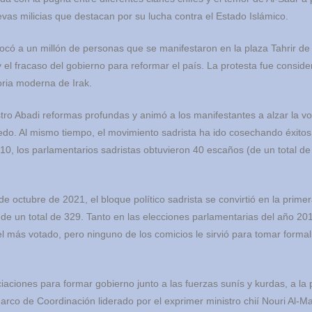
as milicias que destacan por su lucha contra el Estado Islámico.
ocó a un millón de personas que se manifestaron en la plaza Tahrir d
y el fracaso del gobierno para reformar el país. La protesta fue consid
ria moderna de Irak.
istro Abadi reformas profundas y animó a los manifestantes a alzar la vo
iedo. Al mismo tiempo, el movimiento sadrista ha ido cosechando éxitos
010, los parlamentarios sadristas obtuvieron 40 escaños (de un total de
e octubre de 2021, el bloque político sadrista se convirtió en la prime
s de un total de 329. Tanto en las elecciones parlamentarias del año 2
l más votado, pero ninguno de los comicios le sirvió para tomar forma
aciones para formar gobierno junto a las fuerzas sunís y kurdas, a la 
arco de Coordinación liderado por el exprimer ministro chií Nouri Al-Mal