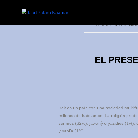
EL 
Raad Salam Naa
EL PRESE
Irak es un país con una sociedad multiét
millones de habitantes. La religión pred
sunníes (32%); jawariẙ o yazidies (1%); c
y şabi’a (1%).