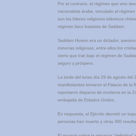
Por el contrario, el régimen que vino desp
nacionalista árabe, vinculado al régimen
son los líderes religiosos islámicos chiíe
régimen laico baasista de Saddam.
Saddam Husein era un dictador, asesino,
minorías religiosas, entre ellos los cristi
cierto que Irak bajo el régimen de Sadd
seguro y próspero.
La tarde del lunes día 29 de agosto del 
manifestantes tomaron el Palacio de la 
reportaron disparos de morteros en la Zo
embajada de Estados Unidos.
En respuesta, el Ejército decretó un toq
personas han muerto y otras 300 resulta
El anuncio sobre la renuncia “definitiva” d