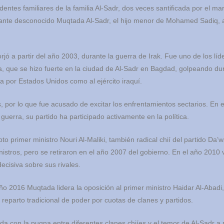
entes familiares de la familia Al-Sadr, dos veces santificada por el mart
nte desconocido Muqtada Al-Sadr, el hijo menor de Mohamed Sadiq, a
orjó a partir del año 2003, durante la guerra de Irak. Fue uno de los líd
cia, que se hizo fuerte en la ciudad de Al-Sadr en Bagdad, golpeando d
ada por Estados Unidos como al ejército iraquí.
, por lo que fue acusado de excitar los enfrentamientos sectarios. En e
 guerra, su partido ha participado activamente en la política.
 primer ministro Nouri Al-Maliki, también radical chií del partido Da’w
istros, pero se retiraron en el año 2007 del gobierno. En el año 2010 v
ecisiva sobre sus rivales.
año 2016 Muqtada lidera la oposición al primer ministro Haidar Al-Abadi,
 reparto tradicional de poder por cuotas de clanes y partidos.
ada con la pugna entre diferentes clanes chiíes y el temor de Al-Sadr a