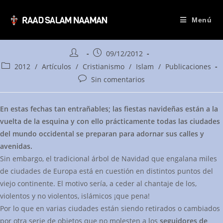
¿Hasta cuándo y hasta
dónde las
claudicaciones ante los
musulmanes? Qué
Saltar
pena…
Menú
al
contenido
Autor
Publicación
09/12/2012
de
de
Categoría
2012
/
Artículos
/
Cristianismo
/
Islam
/
Publicaciones
la
la
de
Comentarios
Sin comentarios
entrada:
entrada:
la
de
entrada:
la
En estas fechas tan entrañables;
las fiestas navideñas están a la
entrada:
vuelta de la esquina y con ello prácticamente todas las ciudades
del mundo occidental se preparan para adornar sus calles y
avenidas.
Sin embargo, el tradicional árbol de Navidad que engalana miles
de ciudades de Europa está en cuestión en distintos puntos del
viejo continente. El motivo sería, a ceder al chantaje de los,
violentos y no violentos, islámicos ¡que pena!
Por lo que en varias ciudades están siendo retirados o cambiados
por otra serie de objetos que no molesten a los
seguidores de