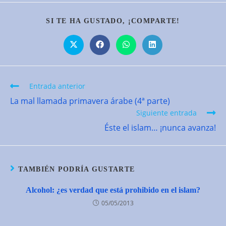
COMPARTIR
SI TE HA GUSTADO, ¡COMPARTE!
ESTE
CONTENID
Se
Se
Se
Se
abre
abre
abre
abre
en
en
en
en
una
una
una
una
nueva
nueva
nueva
nueva
ventana
ventana
ventana
ventana
Leer
Entrada anterior
más
La mal llamada primavera árabe (4ª parte)
artículos
Siguiente entrada
Éste el islam… ¡nunca avanza!
TAMBIÉN PODRÍA GUSTARTE
Alcohol: ¿es verdad que está prohibido en el islam?
05/05/2013