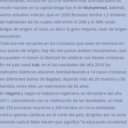
musulmanes, incluso en 2010 el nombre más utilizado para los
recién nacidos en la capital belga fue el de
Muhammad
. Además,
varios estudios indican; que en 2020 Bruselas tendrá 1,2 millones
de habitantes de los cuales sólo entre el 20% y el 30% serán
belgas de origen, el resto, es decir la gran mayoría, sean de origen
musulmán.
Todo eso me recuerda en los cristianos que viven en menoría en
sus países de origen, hoy día son países árabes musulmanes, que
no pueden ni tienen la libertad de celebrar sus fiestas cristianas.
En mi país natal
Irak
, en el las navidades del año 2010 los
radicales islámicos atacaron, bombardeando a 14 casas cristianas
en diferentes barios de Bagdad, dejando más de 20 muertos y 50
heridos, entre ellos un matrimonio de 82 años.
En
Nigeria
y según el Gobierno nigeriano, en diciembre del año
2011, coincidiendo con la celebración de las Navidades, un total
de 250 personas murieron y 200 heridos en cinco atentados
contra iglesias católicas en el norte del país, dirigidos por la secta
islamita radical Boko Haram que significa “la educación occidental