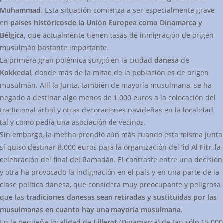
Muhammad
. Esta situación comienza a ser especialmente grave
en
países históricos
de la Unión Europea como Dinamarca y
Bélgica
,
que actualmente tienen tasas de inmigración de origen
musulmán bastante importante.
La primera gran polémica surgió en la ciudad
danesa
de
Kokkedal
, donde más de la mitad de la población es de origen
musulmán. Allí la Junta, también de mayoría musulmana, se ha
negado a destinar algo menos de 1.000 euros a la colocación del
tradicional árbol y otras decoraciones navideñas en la localidad,
tal y como pedía una asociación de vecinos.
Sin embargo, la mecha prendió aún más cuando esta misma junta
sí quiso destinar 8.000 euros para la organización del
‘id Al Fitr
, la
celebración del final del Ramadán. El contraste entre una decisión
y otra ha provocado la indignación en el país y en una parte de la
clase política danesa, que considera muy preocupante y peligrosa
que las
tradiciones danesas sean retiradas y sustituidas por las
musulmanas en cuanto hay una mayoría musulmana
.
En la pequeña localidad de
Lillerot
(Dinamarca) de tan sólo 15.000