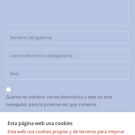
Introduce
tu
nombre
Introduce
o
tu
nombre
dirección
Introduce
de
de
la
usuario
correo
URL
para
electrónico
de
comentar
Guarda mi nombre, correo electrónico y web en este
para
tu
navegador para la próxima vez que comente.
comentar
web
(opcional)
Esta página web usa cookies
Esta web usa cookies propias y de terceros para mejorar