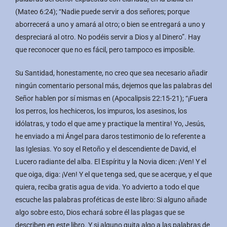
(Mateo 6:24); “Nadie puede servir a dos señores; porque
aborrecerá a uno y amará al otro; o bien se entregará a uno y
despreciará al otro. No podéis servir a Dios y al Dinero”. Hay
que reconocer que no es fácil, pero tampoco es imposible.
Su Santidad, honestamente, no creo que sea necesario añadir
ningún comentario personal más, dejemos que las palabras del
Señor hablen por sí mismas en (Apocalipsis 22:15-21); “¡Fuera
los perros, los hechiceros, los impuros, los asesinos, los
idólatras, y todo el que ame y practique la mentira! Yo, Jesús,
he enviado a mi Ángel para daros testimonio de lo referente a
las Iglesias. Yo soy el Retoño y el descendiente de David, el
Lucero radiante del alba. El Espíritu y la Novia dicen: ¡Ven! Y el
que oiga, diga: ¡Ven! Y el que tenga sed, que se acerque, y el que
quiera, reciba gratis agua de vida. Yo advierto a todo el que
escuche las palabras proféticas de este libro: Si alguno añade
algo sobre esto, Dios echará sobre él las plagas que se
describen en este libro. Y si alguno quita algo a las palabras de