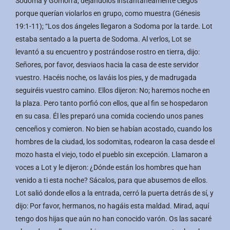
Sodoma y Gomorra, dejándolos instantáneamente ciegos
porque querían violarlos en grupo, como muestra (Génesis
19:1-11); “Los dos ángeles llegaron a Sodoma por la tarde. Lot
estaba sentado a la puerta de Sodoma. Al verlos, Lot se
levantó a su encuentro y postrándose rostro en tierra, dijo:
Señores, por favor, desviaos hacia la casa de este servidor
vuestro. Hacéis noche, os laváis los pies, y de madrugada
seguiréis vuestro camino. Ellos dijeron: No; haremos noche en
la plaza. Pero tanto porfió con ellos, que al fin se hospedaron
en su casa. Él les preparó una comida cociendo unos panes
cenceños y comieron. No bien se habían acostado, cuando los
hombres de la ciudad, los sodomitas, rodearon la casa desde el
mozo hasta el viejo, todo el pueblo sin excepción. Llamaron a
voces a Lot y le dijeron: ¿Dónde están los hombres que han
venido a ti esta noche? Sácalos, para que abusemos de ellos.
Lot salió donde ellos a la entrada, cerró la puerta detrás de sí, y
dijo: Por favor, hermanos, no hagáis esta maldad. Mirad, aquí
tengo dos hijas que aún no han conocido varón. Os las sacaré