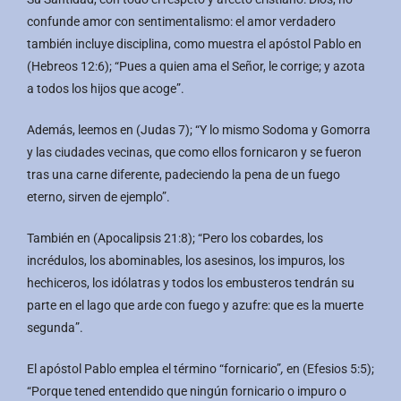
confunde amor con sentimentalismo: el amor verdadero
también incluye disciplina, como muestra el apóstol Pablo en
(Hebreos 12:6); “Pues a quien ama el Señor, le corrige; y azota
a todos los hijos que acoge”.
Además, leemos en (Judas 7); “Y lo mismo Sodoma y Gomorra
y las ciudades vecinas, que como ellos fornicaron y se fueron
tras una carne diferente, padeciendo la pena de un fuego
eterno, sirven de ejemplo”.
También en (Apocalipsis 21:8); “Pero los cobardes, los
incrédulos, los abominables, los asesinos, los impuros, los
hechiceros, los idólatras y todos los embusteros tendrán su
parte en el lago que arde con fuego y azufre: que es la muerte
segunda”.
El apóstol Pablo emplea el término “fornicario”
,
en (Efesios 5:5);
“Porque tened entendido que ningún fornicario o impuro o