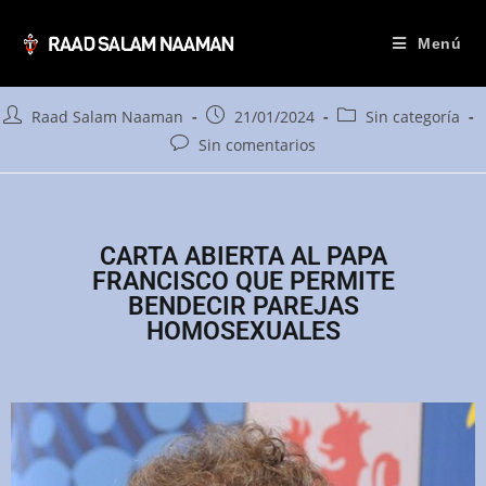
CARTA ABIERTA AL PAPA
FRANCISCO QUE
PERMITE BENDECIR
PAREJAS
HOMOSEXUALES
Menú
Raad Salam Naaman
21/01/2024
Sin categoría
Sin comentarios
CARTA ABIERTA AL PAPA
FRANCISCO QUE PERMITE
BENDECIR PAREJAS
HOMOSEXUALES