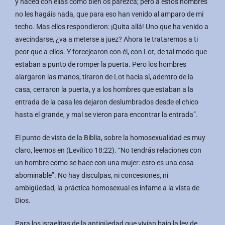
y haced con ellas como bien os parezca; pero a estos hombres
no les hagáis nada, que para eso han venido al amparo de mi
techo. Mas ellos respondieron: ¡Quita allá! Uno que ha venido a
avecindarse, ¿va a meterse a juez? Ahora te trataremos a ti
peor que a ellos. Y forcejearon con él, con Lot, de tal modo que
estaban a punto de romper la puerta. Pero los hombres
alargaron las manos, tiraron de Lot hacia sí, adentro de la
casa, cerraron la puerta, y a los hombres que estaban a la
entrada de la casa les dejaron deslumbrados desde el chico
hasta el grande, y mal se vieron para encontrar la entrada”.
El punto de vista de la Biblia, sobre la homosexualidad es muy
claro, leemos en (Levítico 18:22). “No tendrás relaciones con
un hombre como se hace con una mujer: esto es una cosa
abominable”. No hay disculpas, ni concesiones, ni
ambigüedad, la práctica homosexual es infame a la vista de
Dios.
Para los israelitas de la antigüedad que vivían bajo la ley de