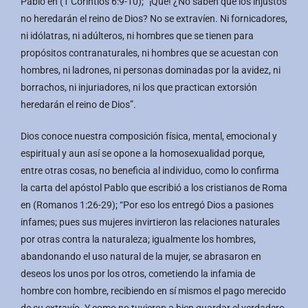
Pablo en (1 Corintios 6:9-10); “¡Qué! ¿No saben que los injustos
no heredarán el reino de Dios? No se extravíen. Ni fornicadores,
ni idólatras, ni adúlteros, ni hombres que se tienen para
propósitos contranaturales, ni hombres que se acuestan con
hombres, ni ladrones, ni personas dominadas por la avidez, ni
borrachos, ni injuriadores, ni los que practican extorsión
heredarán el reino de Dios”.
Dios conoce nuestra composición física, mental, emocional y
espiritual y aun así se opone a la homosexualidad porque,
entre otras cosas, no beneficia al individuo, como lo confirma
la carta del apóstol Pablo que escribió a los cristianos de Roma
en (Romanos 1:26-29); “Por eso los entregó Dios a pasiones
infames; pues sus mujeres invirtieron las relaciones naturales
por otras contra la naturaleza; igualmente los hombres,
abandonando el uso natural de la mujer, se abrasaron en
deseos los unos por los otros, cometiendo la infamia de
hombre con hombre, recibiendo en sí mismos el pago merecido