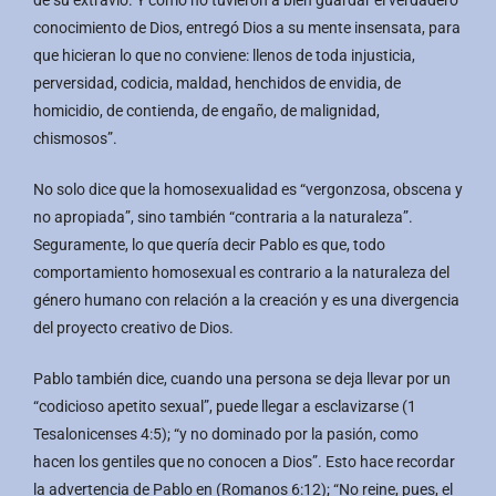
de su extravío. Y como no tuvieron a bien guardar el verdadero
conocimiento de Dios, entregó Dios a su mente insensata, para
que hicieran lo que no conviene: llenos de toda injusticia,
perversidad, codicia, maldad, henchidos de envidia, de
homicidio, de contienda, de engaño, de malignidad,
chismosos”.
No solo dice que la homosexualidad es “vergonzosa, obscena y
no apropiada”, sino también “contraria a la naturaleza”.
Seguramente, lo que quería decir Pablo es que, todo
comportamiento homosexual es contrario a la naturaleza del
género humano con relación a la creación y es una divergencia
del proyecto creativo de Dios.
Pablo también dice, cuando una persona se deja llevar por un
“codicioso apetito sexual”, puede llegar a esclavizarse (1
Tesalonicenses 4:5); “y no dominado por la pasión, como
hacen los gentiles que no conocen a Dios”. Esto hace recordar
la advertencia de Pablo en (Romanos 6:12); “No reine, pues, el